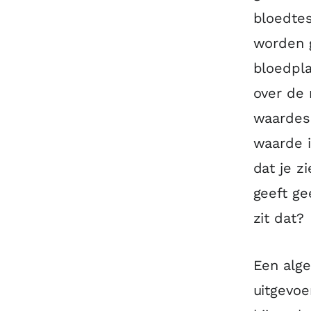
bloedtes
worden g
bloedpla
over de 
waardes 
waarde i
dat je z
geeft ge
zit dat?
Een alg
uitgevoe