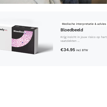
Bloedbeeld
Medische interpretatie & advies
Bloedbeeld
Krijg inzicht in jouw risico op har
vaatziekten ...
€
34.95
incl BTW