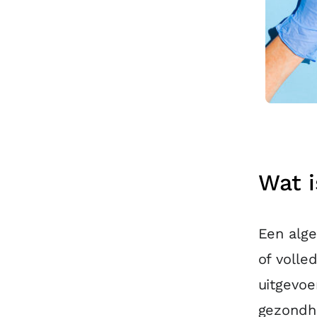
Wat 
Een alg
of volle
uitgevoe
gezondh