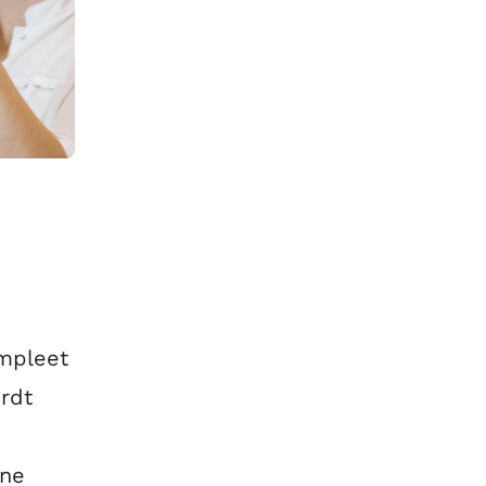
mpleet
rdt
ene