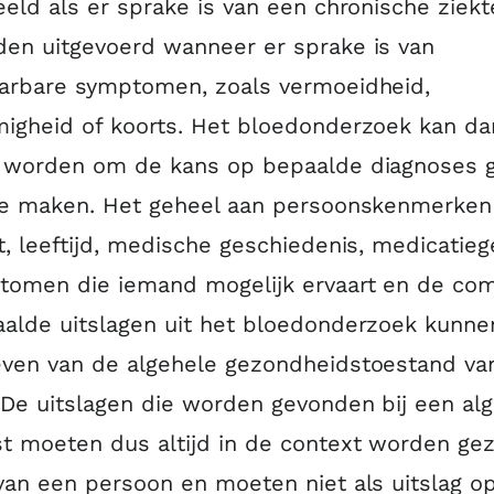
eeld als er sprake is van een chronische ziekt
en uitgevoerd wanneer er sprake is van
aarbare symptomen, zoals vermoeidheid,
igheid of koorts. Het bloedonderzoek kan da
t worden om de kans op bepaalde diagnoses g
 te maken. Het geheel aan persoonskenmerken
t, leeftijd, medische geschiedenis, medicatieg
tomen die iemand mogelijk ervaart en de com
alde uitslagen uit het bloedonderzoek kunne
even van de algehele gezondheidstoestand va
 De uitslagen die worden gevonden bij een a
t moeten dus altijd in de context worden gez
van een persoon en moeten niet als uitslag o