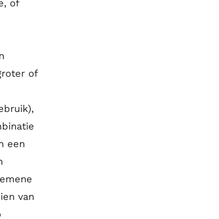
e, of
n
roter of
ebruik),
binatie
n een
n
lgemene
ien van
p