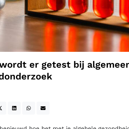
wordt er getest bij algemee
donderzoek
 benieuwd hoe het met je algehele gezondhei