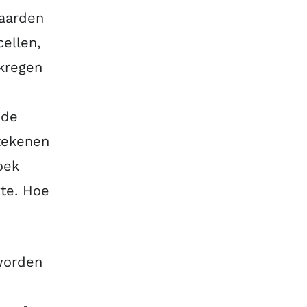
waarden
ellen,
rkregen
nde
etekenen
oek
kte. Hoe
worden