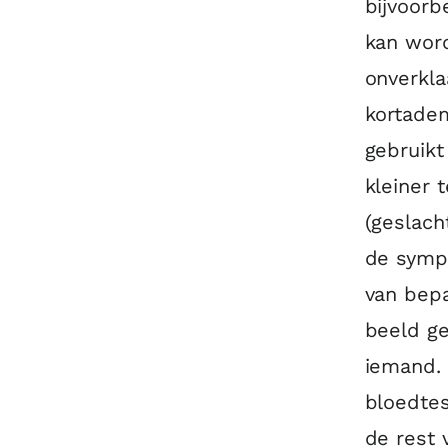
bijvoorb
kan word
onverkl
kortadem
gebruik
kleiner
(geslach
de symp
van bepa
beeld g
iemand.
bloedtes
de rest 