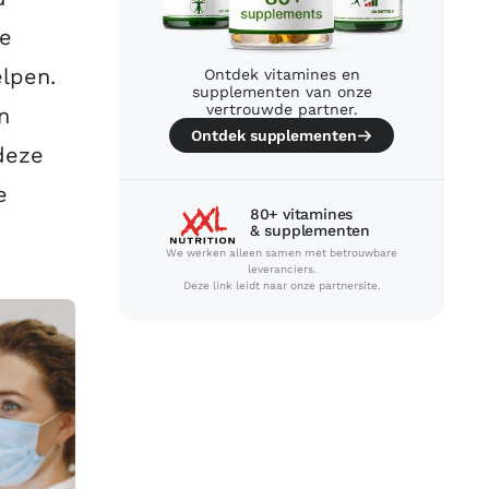
ne
lpen.
Ontdek vitamines en
supplementen van onze
vertrouwde partner.
n
Ontdek supplementen
deze
e
80+ vitamines
& supplementen
We werken alleen samen met betrouwbare
leveranciers.
Deze link leidt naar onze partnersite.