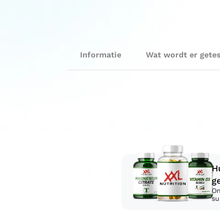
Informatie
Wat wordt er gete
H
g
On
su