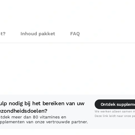
st?
Inhoud pakket
FAQ
ulp nodig bij het bereiken van uw
Ontdek supplem
ezondheidsdoelen?
We werken alleen samen me
Deze link leidt naar onze pa
tdek meer dan 80 vitamines en
pplementen van onze vertrouwde partner.