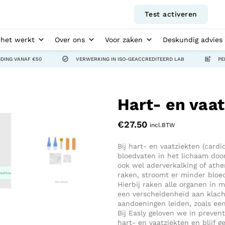
Test activeren
het werkt
Over ons
Voor zaken
Deskundig advies
NDING VANAF €50
VERWERKING IN ISO-GEACCREDITEERD LAB
PE
Hart- en vaat
€
27.50
incl.BTW
Bij hart- en vaatziekten (car
bloedvaten in het lichaam do
ook wel aderverkalking of ath
raken, stroomt er minder bloe
Hierbij raken alle organen in 
een verscheidenheid aan klach
aandoeningen leiden, zoals een
Bij Easly geloven we in preven
hart- en vaatziekten en blijf g