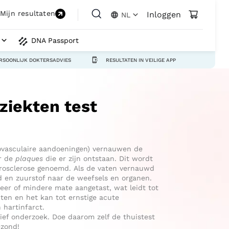
Mijn resultaten
Inloggen
NL
DNA Passport
RSOONLIJK DOKTERSADVIES
RESULTATEN IN VEILIGE APP
ziekten test
diovasculaire aandoeningen) vernauwen de
or de
plaques
die er zijn ontstaan. Dit wordt
erosclerose genoemd.
Als de
vaten vernauwd
d en zuurstof naar de weefsels en organen.
meer of mindere mate aangetast, wat leidt tot
ten en het kan tot ernstige acute
 hartinfarct.
tief onderzoek. Doe daarom zelf de thuistest
ezond!