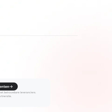
enten
t betrouwbare leveranciers.
rtnersite.