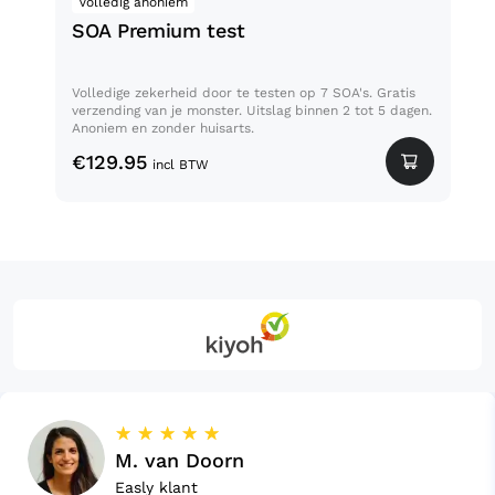
Volledig anoniem
Nu 
SOA Premium test
De
Volledige zekerheid door te testen op 7 SOA's. Gratis
Tijd
verzending van je monster. Uitslag binnen 2 tot 5 dagen.
wete
Anoniem en zonder huisarts.
je b
€
129.95
€
14
incl BTW
☆
☆
☆
☆
☆
M. van Doorn
Easly klant