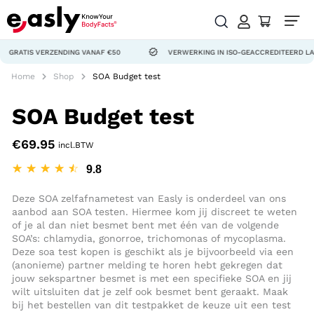
S VERZENDING VANAF €50
VERWERKING IN ISO-GEACCREDITEERD LAB
Home
Shop
SOA Budget test
SOA Budget test
€
69.95
incl.BTW
☆
☆
☆
☆
☆
Deze SOA zelfafnametest van Easly is onderdeel van ons
aanbod aan SOA testen. Hiermee kom jij discreet te weten
of je al dan niet besmet bent met één van de volgende
SOA’s: chlamydia, gonorroe, trichomonas of mycoplasma.
Deze soa test kopen is geschikt als je bijvoorbeeld via een
(anonieme) partner melding te horen hebt gekregen dat
jouw sekspartner besmet is met een specifieke SOA en jij
wilt uitsluiten dat je zelf ook besmet bent geraakt. Maak
bij het bestellen van dit testpakket de keuze uit een test