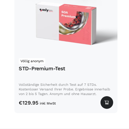
STD-Premium-Test
Völlig anonym
Jet
STD-Premium-Test
De
Vollständige Sicherheit durch Test auf 7 STDs.
Bei 
Kostenloser Versand Ihrer Probe. Ergebnisse innerhalb
Blut
von 2 bis 5 Tagen. Anonym und ohne Hausarzt.
Ihre
€
129.95
€
14
inkl MwSt