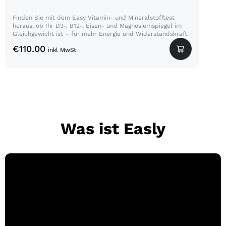
Finden Sie mit dem Easy Vitamin- und Mineralstofftest
heraus, ob Ihr D3-, B12-, Eisen- und Magnesiumspiegel im
Gleichgewicht ist – für mehr Energie und Widerstandskraft.
€
110.00
inkl MwSt
Was ist Easly