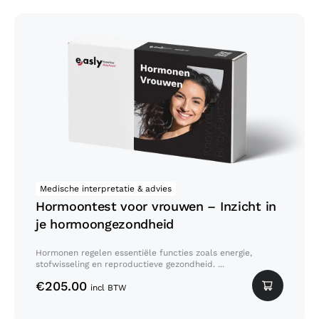
Hormoontest voor vrouwen –
Inzicht in je hormoongezondheid
Medische interpretatie & advies
Hormoontest voor vrouwen – Inzicht in
je hormoongezondheid
Hormonen regelen essentiële functies zoals energie,
stofwisseling en reproductieve gezondheid. ...
€
205.00
incl BTW