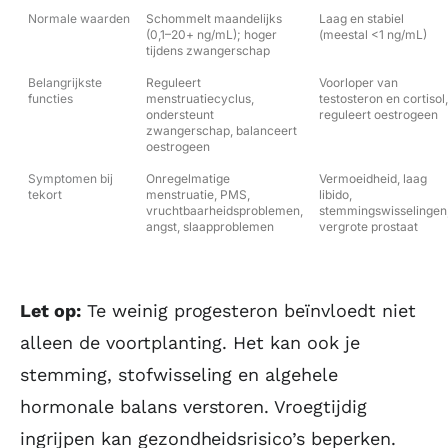
Normale waarden
Schommelt maandelijks
Laag en stabiel
(0,1–20+ ng/mL); hoger
(meestal <1 ng/mL)
tijdens zwangerschap
Belangrijkste
Reguleert
Voorloper van
functies
menstruatiecyclus,
testosteron en cortisol,
ondersteunt
reguleert oestrogeen
zwangerschap, balanceert
oestrogeen
Symptomen bij
Onregelmatige
Vermoeidheid, laag
tekort
menstruatie, PMS,
libido,
vruchtbaarheidsproblemen,
stemmingswisselingen
angst, slaapproblemen
vergrote prostaat
Let op:
Te weinig progesteron beïnvloedt niet
alleen de voortplanting. Het kan ook je
stemming, stofwisseling en algehele
hormonale balans verstoren. Vroegtijdig
ingrijpen kan gezondheidsrisico’s beperken.