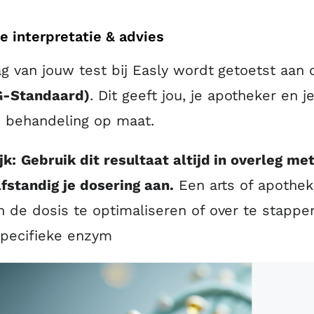
 interpretatie & advies
ag van jouw test bij Easly wordt getoetst aan d
-Standaard)
. Dit geeft jou, je apotheker en
n behandeling op maat.
jk:
Gebruik dit resultaat altijd in overleg m
lfstandig je dosering aan.
Een arts of apothek
n de dosis te optimaliseren of over te stappen
specifieke enzym