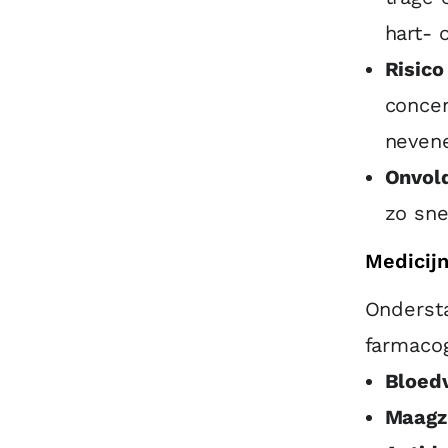
hart- 
Risico
concen
nevene
Onvol
zo sne
Medicijn
Onderst
farmacog
Bloed
Maagz