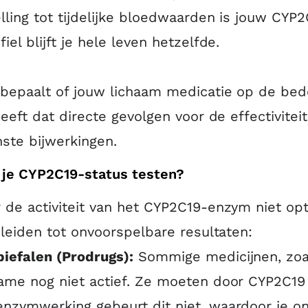
lling tot tijdelijke bloedwaarden is jouw CYP2
iel blijft je hele leven hetzelfde.
bepaalt of jouw lichaam medicatie op de bed
heeft dat directe gevolgen voor de effectivitei
ste bijwerkingen.
je CYP2C19-status testen?
de activiteit van het CYP2C19-enzym niet opt
 leiden tot onvoorspelbare resultaten:
iefalen (Prodrugs):
Sommige medicijnen, zoa
name nog niet actief. Ze moeten door CYP2C1
enzymwerking gebeurt dit niet, waardoor je o