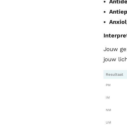
Antide
Antiep
Anxiol
Interpre
Jouw gen
jouw li
Resultaat
PM
IM
NM
UM