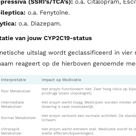
pressiva (SSRI’s/TCA’s):
o.a. Citalopram, Escit
ileptica:
o.a. Fenytoïne.
ytica:
o.a. Diazepam.
tatie van jouw CYP2C19-status
etische uitslag wordt geclassificeerd in vier
chaam reageert op de hierboven genoemde med
Interpretatie
Impact op Medicatie
Het enzym functioneert niet. Zeer hoog risico op bijw
Poor Metabolizer
prodrugs (zoals clopidogrel).
Intermediate
Het enzym werkt traag. Medicijnen worden minder ef
Metabolizer
dosering is vaak noodzakelijk.
Het enzym vertoont een normale activiteit. De standa
Normal Metabolizer
lichaam.
Ultrarapid
Het enzym werkt extreem snel. Medicatie wordt te vlu
Metabolizer
snelle effecten/bijwerkingen).