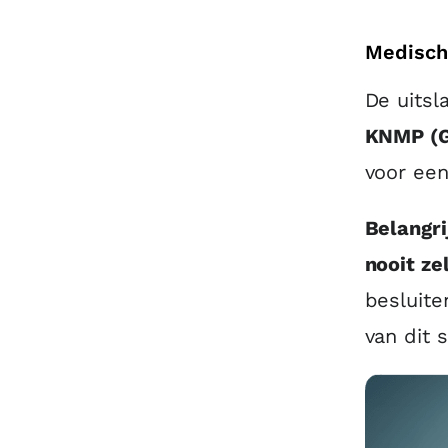
Medische
De uitsl
KNMP (G
voor ee
Belangri
nooit ze
besluite
van dit 