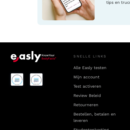
tips en truc
SNELLE LINKS
Alle Easly testen
Mijn account
Test activeren
Review Beleid
Retourneren
Bestellen, betalen en
leveren
Studentenkorting