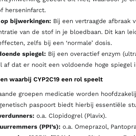
of herseninfarct.
 op bijwerkingen:
Bij een vertraagde afbraak v
tratie van de stof in je bloedbaan. Dit kan leid
ffecten, zelfs bij een ‘normale’ dosis.
doende spiegel:
Bij een overactief enzym (ultr
l af dat er nooit een voldoende hoge spiegel i
en waarbij CYP2C19 een rol speelt
aande groepen medicatie worden hoofdzakelij
enetisch paspoort biedt hierbij essentiële stu
verdunners:
o.a. Clopidogrel (Plavix).
uurremmers (PPI’s):
o.a. Omeprazol, Pantopra