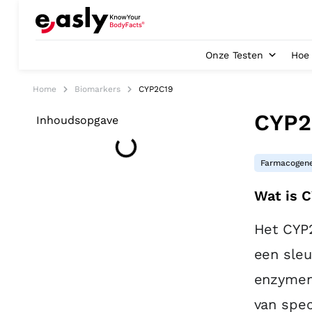
Onze Testen
Hoe 
Home
Biomarkers
CYP2C19
CYP2
Inhoudsopgave
Farmacogene
Wat is 
Het CYP2
een sleu
enzymen 
van spe