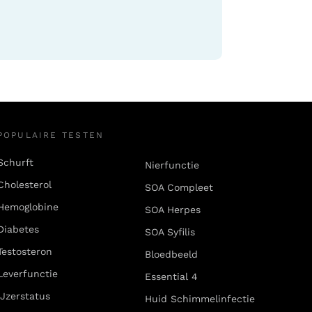
POPULAIRE TESTEN
Schurft
Nierfunctie
Cholesterol
SOA Compleet
Hemoglobine
SOA Herpes
Diabetes
SOA Syfilis
Testosteron
Bloedbeeld
Leverfunctie
Essential 4
IJzerstatus
Huid Schimmelinfectie