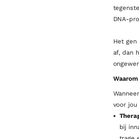
tegenste
DNA-prof
Het gen 
af, dan 
ongewen
Waarom 
Wanneer 
voor jou
Therap
bij in
trage 