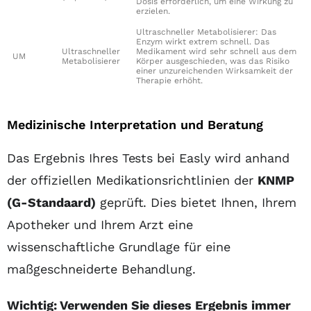
Dosis erforderlich, um eine Wirkung zu
erzielen.
Ultraschneller Metabolisierer: Das
Enzym wirkt extrem schnell. Das
Ultraschneller
Medikament wird sehr schnell aus dem
UM
Metabolisierer
Körper ausgeschieden, was das Risiko
einer unzureichenden Wirksamkeit der
Therapie erhöht.
Medizinische Interpretation und Beratung
Das Ergebnis Ihres Tests bei Easly wird anhand
der offiziellen Medikationsrichtlinien der
KNMP
(G-Standaard)
geprüft. Dies bietet Ihnen, Ihrem
Apotheker und Ihrem Arzt eine
wissenschaftliche Grundlage für eine
maßgeschneiderte Behandlung.
Wichtig: Verwenden Sie dieses Ergebnis immer