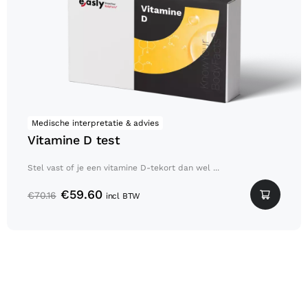
Medische interpretatie & advies
Vitamine D test
Stel vast of je een vitamine D-tekort dan wel ...
€
59.60
€
70.16
incl BTW