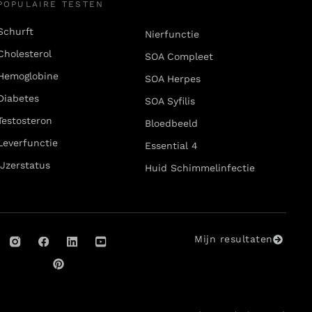
POPULAIRE TESTEN
Schurft
Nierfunctie
Cholesterol
SOA Compleet
Hemoglobine
SOA Herpes
Diabetes
SOA Syfilis
Testosteron
Bloedbeeld
Leverfunctie
Essential 4
IJzerstatus
Huid Schimmelinfectie
Mijn resultaten