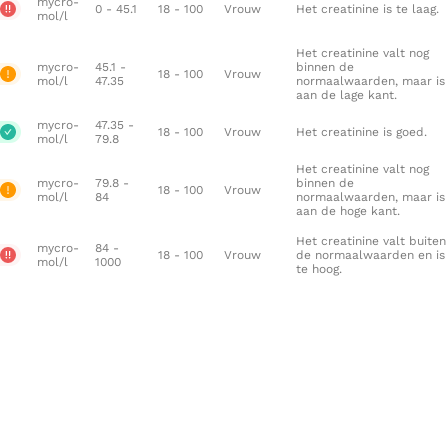
mycro-
0 - 45.1
18 - 100
Vrouw
Het creatinine is te laag.
mol/l
Het creatinine valt nog
mycro-
45.1 -
binnen de
18 - 100
Vrouw
mol/l
47.35
normaalwaarden, maar is
aan de lage kant.
mycro-
47.35 -
18 - 100
Vrouw
Het creatinine is goed.
mol/l
79.8
Het creatinine valt nog
mycro-
79.8 -
binnen de
18 - 100
Vrouw
mol/l
84
normaalwaarden, maar is
aan de hoge kant.
Het creatinine valt buiten
mycro-
84 -
18 - 100
Vrouw
de normaalwaarden en is
mol/l
1000
te hoog.