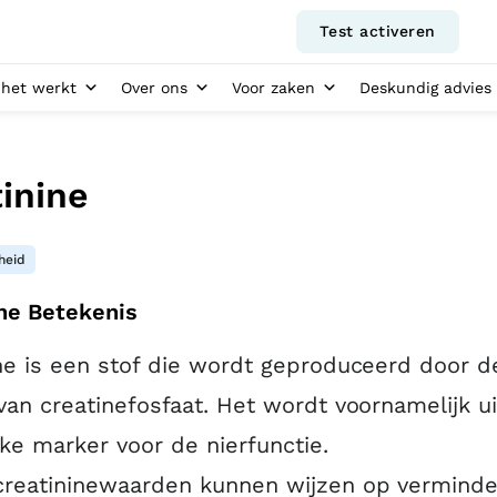
Test activeren
het werkt
Over ons
Voor zaken
Deskundig advies
inine
heid
ne Betekenis
ne is een stof die wordt geproduceerd door d
van creatinefosfaat. Het wordt voornamelijk u
jke marker voor de nierfunctie.
reatininewaarden kunnen wijzen op verminde