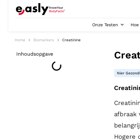
Onze Testen
Hoe 
Home
Biomarkers
Creatinine
Creat
Inhoudsopgave
Nier Gezond
Creatini
Creatini
afbraak 
belangri
Hogere c