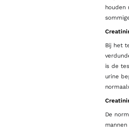
houden m
sommige
Creatini
Bij het 
verdunde
is de te
urine be
normaalw
Creatin
De norma
mannen 