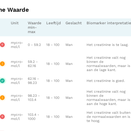
ine Waarde
Unit
Waarde
Leeftijd
Geslacht
Biomarker interpretati
min-
max
mycro-
0 - 59.2
18 - 100
Man
Het creatinine is te laag.
mol/l
Het creatinine valt nog
mycro-
59.2 -
binnen de
18 - 100
Man
mol/l
62.16
normaalwaarden, maar is
aan de lage kant.
mycro-
62.16 -
18 - 100
Man
Het creatinine is goed.
mol/l
98.23
Het creatinine valt nog
mycro-
98.23 -
binnen de
18 - 100
Man
mol/l
103.4
normaalwaarden, maar is
aan de hoge kant.
Het creatinine valt buiten
mycro-
103.4 -
18 - 100
Man
de normaalwaarden en is
mol/l
1000
te hoog.