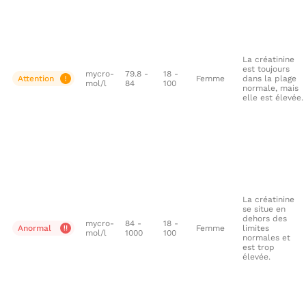
La créatinine
est toujours
mycro-
79.8 -
18 -
Attention
Femme
dans la plage
mol/l
84
100
normale, mais
elle est élevée.
La créatinine
se situe en
dehors des
mycro-
84 -
18 -
Anormal
Femme
limites
mol/l
1000
100
normales et
est trop
élevée.