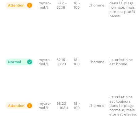
mycro-
59.2 -
18 -
dans la plage
Attention
L'homme
mol/l
62.16
100
normale, mais
elle est plutôt
basse.
mycro-
62.16 -
18 -
La créatinine
Normal
L'homme
mol/l
98.23
100
est bonne.
La créatinine
est toujours
mycro-
98.23
18 -
Attention
L'homme
dans la plage
mol/l
- 103.4
100
normale, mais
elle est élevée.