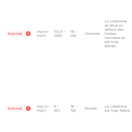
La créatinine
se situe en
dehors des
mycro-
103.4 -
18 -
Anormal
L'homme
limites
mol/l
1000
100
normales et
est trop
élevée.
mycro-
0 -
18 -
La créatinine
Anormal
Femme
mol/l
45.1
100
est trop faible.