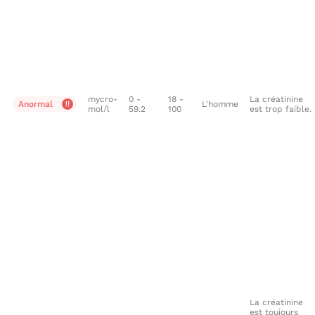
mycro-
0 -
18 -
La créatinine
Anormal
L'homme
mol/l
59.2
100
est trop faible.
La créatinine
est toujours