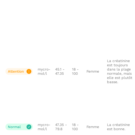
La créatinine
est toujours
mycro-
45.1 -
18 -
dans la plage
Attention
Femme
mol/l
47.35
100
normale, mais
elle est plutôt
basse.
mycro-
47.35 -
18 -
La créatinine
Normal
Femme
mol/l
79.8
100
est bonne.