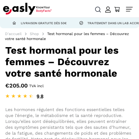
LIVRAISON GRATUITE DÈS 50€
TRAITEMENT DANS UN LAB ACCRÉDITÉ ISO
D'accueil
Shop
Test hormonal pour les femmes – Découvrez
votre santé hormonale
Test hormonal pour les
femmes – Découvrez
votre santé hormonale
€
205.00
TVA incl
☆
☆
☆
☆
☆
Les hormones régulent des fonctions essentielles telles
que l’énergie, le métabolisme et la santé reproductive.
Lorsqu’elles sont déséquilibrées, elles peuvent entraîner
des symptômes persistants tels que des sautes d’humeur,
de la fatigue, des changements de poids et des problèmes