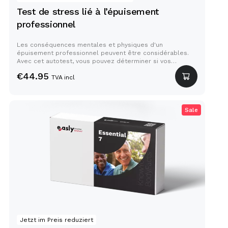
Test de stress lié à l’épuisement
professionnel
Les conséquences mentales et physiques d'un
épuisement professionnel peuvent être considérables.
Avec cet autotest, vous pouvez déterminer si vos
symptômes de stress indiquent un épuisement
€
44.95
professionnel.
TVA incl
Sale
Essential 7: Test sanguin
complet
Jetzt im Preis reduziert