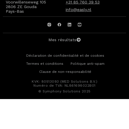
Voorwillenseweg 105
+31 85 760 39 53
2806 ZE Gouda
info@easly.nl
Pays-Bas
Mes résultats
Déclaration de confidentialité et de cookies
Termes et conditions
Politique anti-spam
Clause de non-responsabilité
KVK: 80513093 (MED Solutions B.V.)
Numéro de TVA: NL861698022B01
© Symphony Solutions 2025