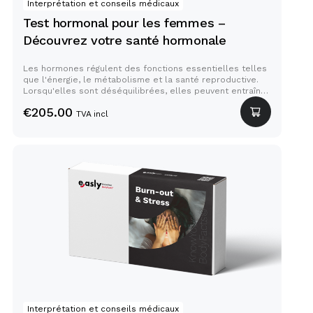
Interprétation et conseils médicaux
Test hormonal pour les femmes –
Découvrez votre santé hormonale
Les hormones régulent des fonctions essentielles telles
que l'énergie, le métabolisme et la santé reproductive.
Lorsqu'elles sont déséquilibrées, elles peuvent entraîner
des symptômes persistants tels que des sautes
€
205.00
d'humeur, de la fatigue, des changements de poids et des
TVA incl
problèmes de fertilité. Notre test de déséquilibre
hormonal pour les femmes fournit des informations de
qualité clinique, vous permettant de prendre en main
votre santé hormonale en toute confiance.
Test de stress lié à
l’épuisement professionnel
Interprétation et conseils médicaux