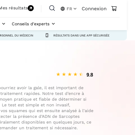
Mes résultats
Connexion
FR
Conseils d'experts
ERSONNEL DU MÉDECIN
RÉSULTATS DANS UNE APP SÉCURISÉE
☆
☆
☆
☆
☆
urriez avoir la gale, il est important de
traitement rapides. Notre test d’encre à
 moyen pratique et fiable de déterminer si
 Le test est simple et non invasif,
vos squames qui est ensuite analysé à l’aide
tecter la présence d’ADN de Sarcoptes
néralement disponibles en quelques jours, ce
demander un traitement si nécessaire.