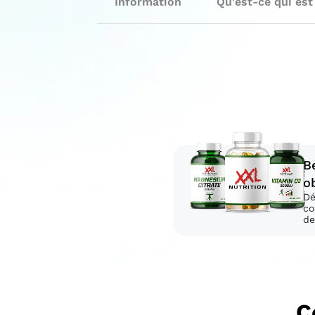
Information
Qu'est-ce qui est
B
o
Dé
co
de
C