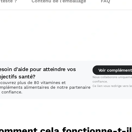
 testé ?
Contenu de l'emballage
FAQ
esoin d'aide pour atteindre vos
Voir complément
bjectifs santé?
Nous collaborons uniqueme
confiance.
couvrez plus de 80 vitamines et
Ce lien vous redirige vers l
mpléments alimentaires de notre partenaire
 confiance.
omment cela fonctionne-t-il