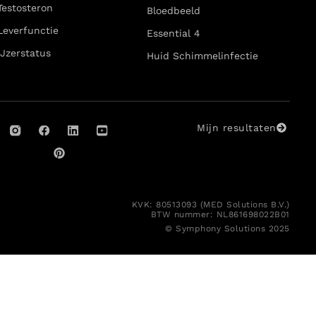
Testosteron
Bloedbeeld
Leverfunctie
Essential 4
IJzerstatus
Huid Schimmelinfectie
Mijn resultaten
KVK: 80513093 (MED Solutions B.V.)
BTW nummer: NL861698022B01
© Symphony Solutions 2025