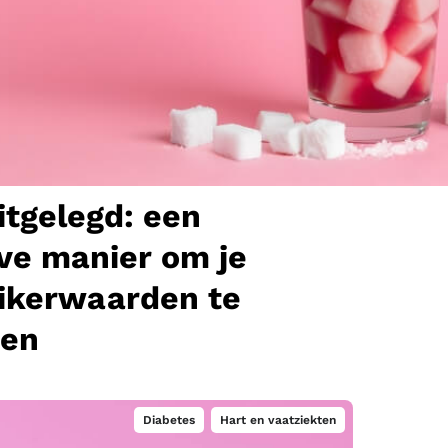
HbA1c uitgelegd: een
effectieve manier om je
bloedsuikerwaarden te
beheersen
itgelegd: een
eve manier om je
ikerwaarden te
sen
Diabetes
,
Hart en vaatziekten