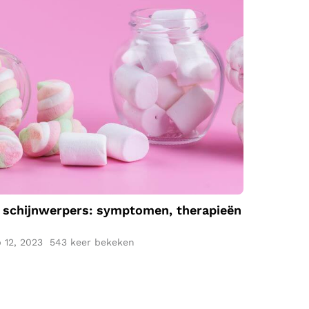
Diabetes in de
schijnwerpers:
symptomen,
therapieën en
preventie
e schijnwerpers: symptomen, therapieën
 12, 2023
543 keer bekeken