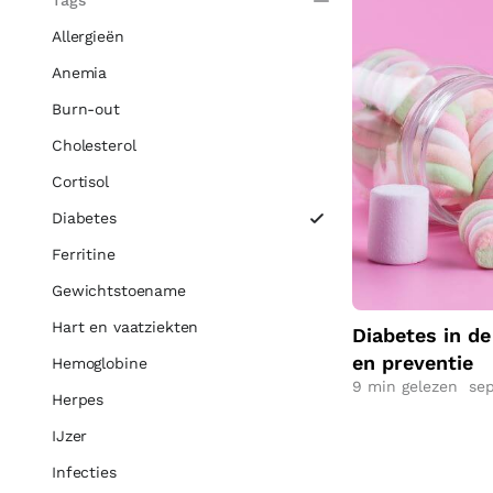
Tags
Allergieën
Anemia
Burn-out
Cholesterol
Cortisol
Diabetes
Ferritine
Gewichtstoename
Hart en vaatziekten
Diabetes in d
en preventie
Hemoglobine
9
min gelezen
sep
Herpes
IJzer
Infecties