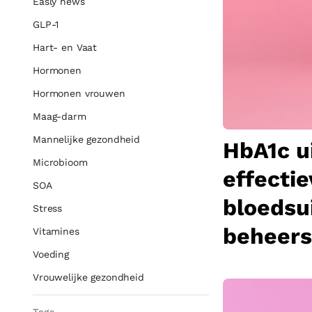
Easly news
GLP-1
Hart- en Vaat
Hormonen
Hormonen vrouwen
Maag-darm
Mannelijke gezondheid
HbA1c u
Microbioom
effecti
SOA
bloedsu
Stress
beheer
Vitamines
Voeding
Vrouwelijke gezondheid