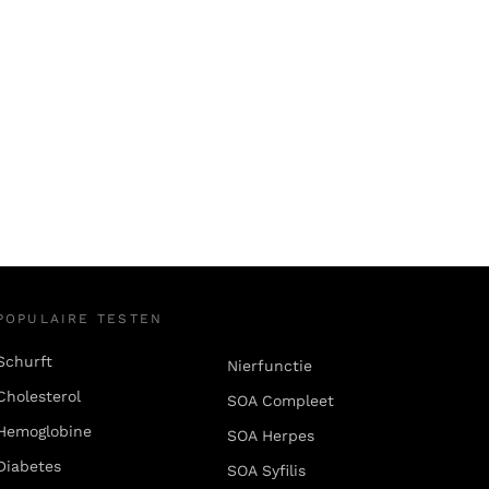
POPULAIRE TESTEN
Schurft
Nierfunctie
Cholesterol
SOA Compleet
Hemoglobine
SOA Herpes
Diabetes
SOA Syfilis