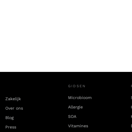
GIDSEN
Microbioom
Zakelijk
Allergie
Over ons
SOA
Blog
Vitamines
Press