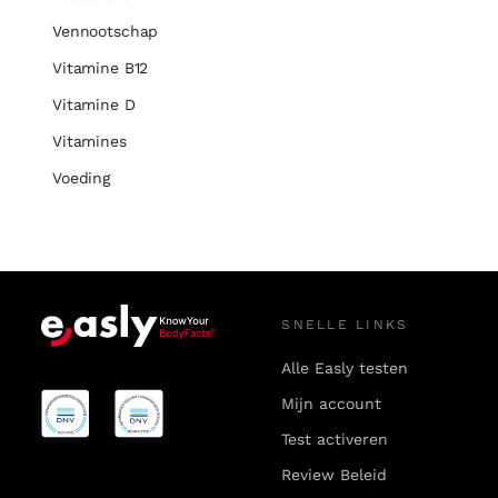
Vennootschap
Vitamine B12
Vitamine D
Vitamines
Voeding
SNELLE LINKS
Alle Easly testen
Mijn account
Test activeren
Review Beleid