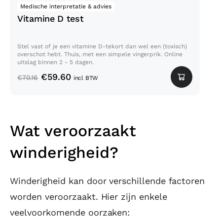
Medische interpretatie & advies
Vitamine D test
Stel vast of je een vitamine D-tekort dan wel een (toxisch)
overschot hebt. Thuis, met een simpele vingerprik. Online
uitslag binnen 2 - 5 dagen.
€
59.60
€
70.16
incl BTW
Wat veroorzaakt
winderigheid?
Winderigheid kan door verschillende factoren
worden veroorzaakt. Hier zijn enkele
veelvoorkomende oorzaken: