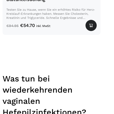
Testen Sie zu Hause, wenn Sie ein erhöhtes Risiko für Herz-
Kreislauf-Erkrankungen haben. Messen Sie Cholesterin,
Kreatinin und Triglyceride. Schnelle Ergebnisse und
Beratung durch den Arzt.
€
54.70
€
94.95
inkl MwSt
Was tun bei
wiederkehrenden
vaginalen
Hefepilzinfektionen?