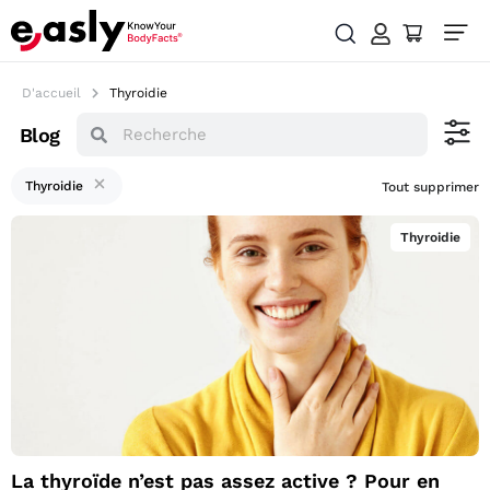
D'accueil
Thyroidie
Blog
Thyroidie
Tout supprimer
Thyroidie
La thyroïde n’est pas
assez active ? Pour
en savoir plus sur
l’impact de cet
organe crucial sur
votre santé globale,
La thyroïde n’est pas assez active ? Pour en
cliquez ici.