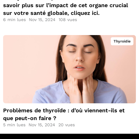
savoir plus sur l’impact de cet organe crucial
sur votre santé globale, cliquez ici.
6
min lues
Nov 15, 2024
108 vues
Thyroidie
Problèmes de
thyroïde : d’où
viennent-ils et que
peut-on faire ?
Problèmes de thyroïde : d’où viennent-ils et
que peut-on faire ?
5
min lues
Nov 15, 2024
20 vues