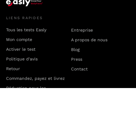
LIENS RAPIDES
Tous les tests Easly
Entreprise
Mon compte
A propos de nous
Activer le test
Blog
Politique d'avis
Press
Retour
Contact
Commandez, payez et livrez
Réduction pour les
étudiants
GUIDES
Test du microbiome
Santé des femmes
Centre d’allergie
Santé Hommes