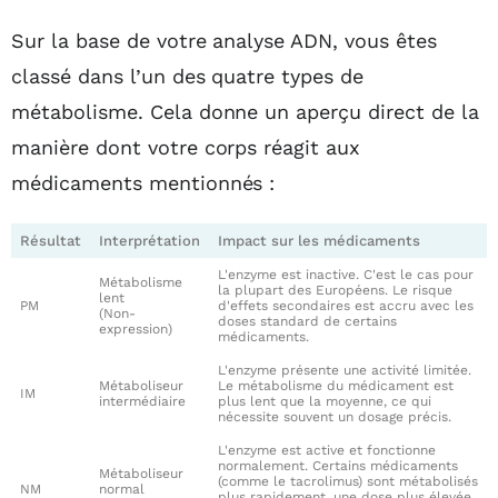
Sur la base de votre analyse ADN, vous êtes
classé dans l’un des quatre types de
métabolisme. Cela donne un aperçu direct de la
manière dont votre corps réagit aux
médicaments mentionnés :
Résultat
Interprétation
Impact sur les médicaments
L'enzyme est inactive. C'est le cas pour
Métabolisme
la plupart des Européens. Le risque
lent
PM
d'effets secondaires est accru avec les
(Non-
doses standard de certains
expression)
médicaments.
L'enzyme présente une activité limitée.
Métaboliseur
Le métabolisme du médicament est
IM
intermédiaire
plus lent que la moyenne, ce qui
nécessite souvent un dosage précis.
L'enzyme est active et fonctionne
normalement. Certains médicaments
Métaboliseur
(comme le tacrolimus) sont métabolisés
NM
normal
plus rapidement, une dose plus élevée