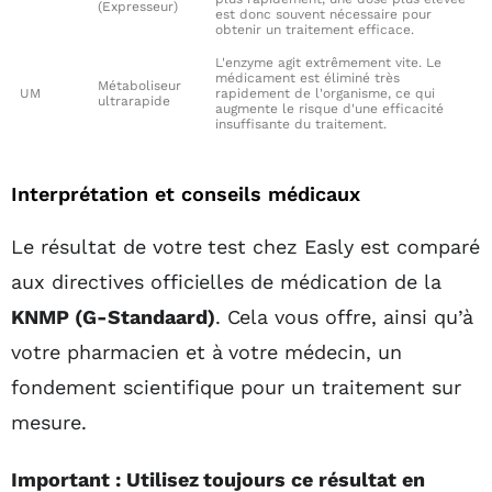
(Expresseur)
est donc souvent nécessaire pour
obtenir un traitement efficace.
L'enzyme agit extrêmement vite. Le
médicament est éliminé très
Métaboliseur
UM
rapidement de l'organisme, ce qui
ultrarapide
augmente le risque d'une efficacité
insuffisante du traitement.
Interprétation et conseils médicaux
Le résultat de votre test chez Easly est comparé
aux directives officielles de médication de la
KNMP (G-Standaard)
. Cela vous offre, ainsi qu’à
votre pharmacien et à votre médecin, un
fondement scientifique pour un traitement sur
mesure.
Important : Utilisez toujours ce résultat en