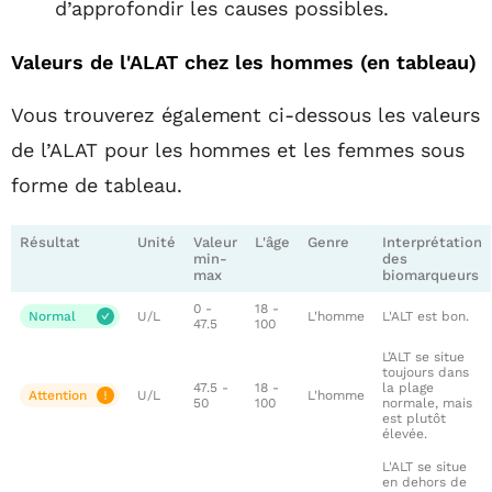
d’approfondir les causes possibles.
Valeurs de l'ALAT chez les hommes (en tableau)
Vous trouverez également ci-dessous les valeurs
de l’ALAT pour les hommes et les femmes sous
forme de tableau.
Résultat
Unité
Valeur
L'âge
Genre
Interprétation
min-
des
max
biomarqueurs
0 -
18 -
Normal
U/L
L'homme
L'ALT est bon.
47.5
100
L’ALT se situe
toujours dans
47.5 -
18 -
la plage
Attention
U/L
L'homme
50
100
normale, mais
est plutôt
élevée.
L'ALT se situe
en dehors de