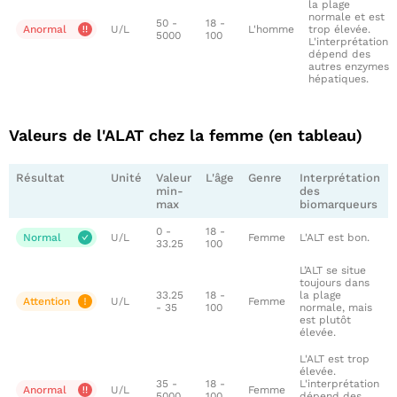
la plage
normale et est
50 -
18 -
Anormal
U/L
L'homme
trop élevée.
5000
100
L'interprétation
dépend des
autres enzymes
hépatiques.
Valeurs de l'ALAT chez la femme (en tableau)
Résultat
Unité
Valeur
L'âge
Genre
Interprétation
min-
des
max
biomarqueurs
0 -
18 -
Normal
U/L
Femme
L'ALT est bon.
33.25
100
L’ALT se situe
toujours dans
33.25
18 -
la plage
Attention
U/L
Femme
- 35
100
normale, mais
est plutôt
élevée.
L'ALT est trop
élevée.
35 -
18 -
L'interprétation
Anormal
U/L
Femme
5000
100
dépend des