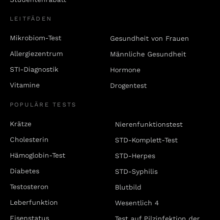
LEITFÄDEN
Mikrobiom-Test
Gesundheit von Frauen
Allergiezentrum
Männliche Gesundheit
STI-Diagnostik
Hormone
Vitamine
Drogentest
POPULÄRE TESTS
Krätze
Nierenfunktionstest
Cholesterin
STD-Komplett-Test
Hämoglobin-Test
STD-Herpes
Diabetes
STD-Syphilis
Testosteron
Blutbild
Leberfunktion
Wesentlich 4
Eisenstatus
Test auf Pilzinfektion der