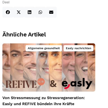
Deel
Ähnliche Artikel
Allgemeine gesundheit
,
Easly nachrichten
Von Stressmessung zu
Stressregeneration: Easly und
REFIVE bündeln ihre Kräfte
Von Stressmessung zu Stressregeneration:
E
Easly und REFIVE bündeln ihre Kräfte
g