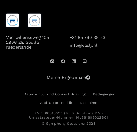
Voorwillenseweg 105
+31 85 760 39 53
2806 ZE Gouda
info@easly.nl
Niederlande
Meine Ergebnisse
Datenschutz und Cookie Erklärung
Bedingungen
Anti-Spam-Politik
Disclaimer
KVK: 80513093 (MED Solutions B.V.)
Umsatzsteuer-Nummer: NL861698022B01
© Symphony Solutions 2025