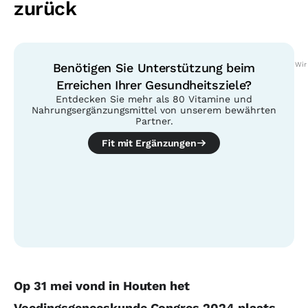
zurück
Benötigen Sie Unterstützung beim
Wir
Erreichen Ihrer Gesundheitsziele?
Entdecken Sie mehr als 80 Vitamine und
Nahrungsergänzungsmittel von unserem bewährten
Partner.
Fit mit Ergänzungen
Inhaltsübersicht
Op 31 mei vond in Houten het
Voedingsgeneeskunde Congres 2024 plaats.