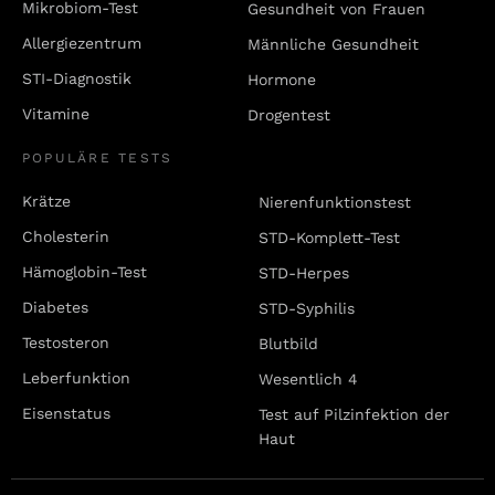
Mikrobiom-Test
Gesundheit von Frauen
Allergiezentrum
Männliche Gesundheit
STI-Diagnostik
Hormone
Vitamine
Drogentest
POPULÄRE TESTS
Krätze
Nierenfunktionstest
Cholesterin
STD-Komplett-Test
Hämoglobin-Test
STD-Herpes
Diabetes
STD-Syphilis
Testosteron
Blutbild
Leberfunktion
Wesentlich 4
Eisenstatus
Test auf Pilzinfektion der
Haut