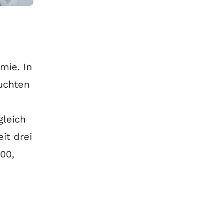
mie. In
suchten
gleich
it drei
00,