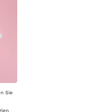
n Sie
gien