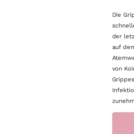
Die Gri
schnell
der let
auf de
Atemweg
von Koi
Grippes
Infekti
zunehm