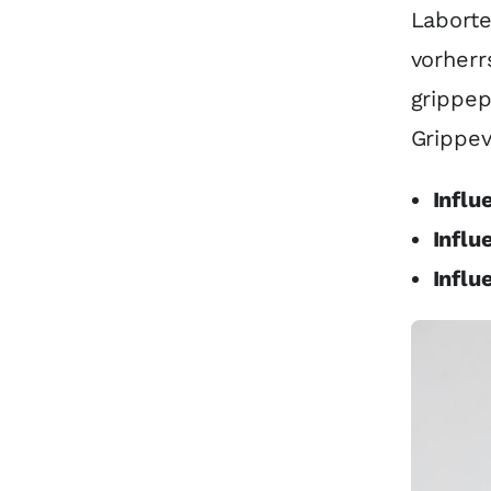
Laborte
vorherr
grippep
Grippev
Infl
Influ
Influ