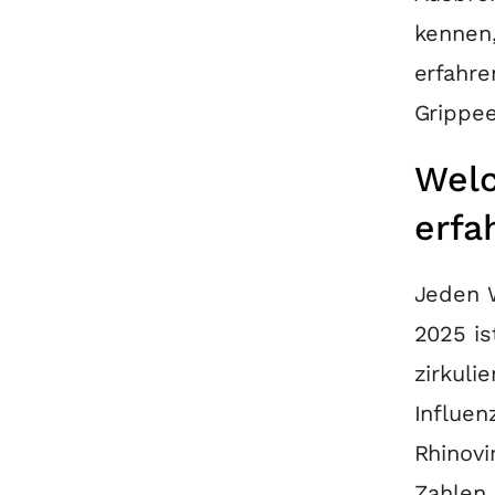
kennen,
erfahre
Grippee
Welc
erfa
Jeden W
2025 is
zirkuli
Influen
Rhinovi
Zahlen 