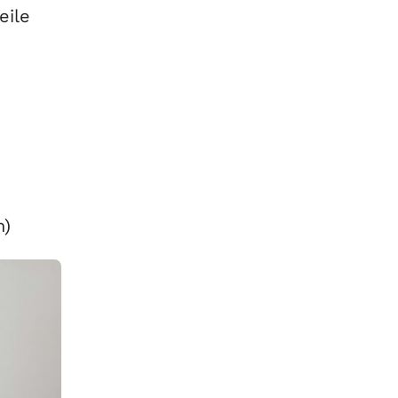
eile
n)