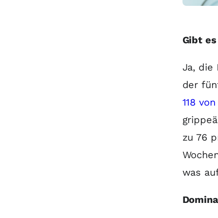
Gibt es
Ja, die
der fün
118 von
grippeä
zu 76 p
Wochen
was auf
Domina