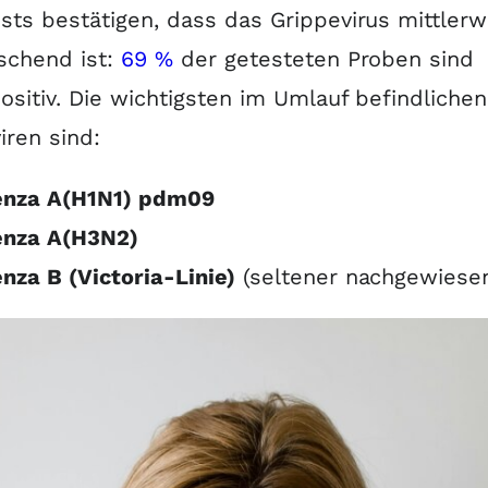
sts bestätigen, dass das Grippevirus mittlerw
schend ist:
69 %
der getesteten Proben sind
ositiv. Die wichtigsten im Umlauf befindlichen
iren sind:
uenza A(H1N1) pdm09
enza A(H3N2)
enza B (Victoria-Linie)
(seltener nachgewiese