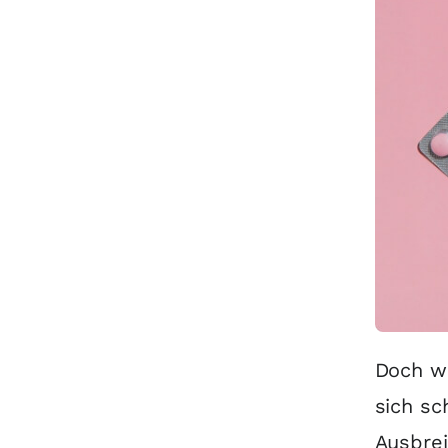
Doch we
sich s
Ausbre