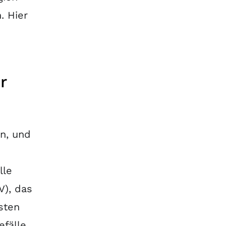
. Hier
r
n, und
lle
V), das
sten
efälle