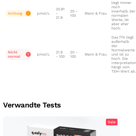
liegt immer
noch
20.81
20 -
innerhalb der
Achtung
pmol/L
-
Mann & Frau
100
normalen
21.9
Werte, ist
aber eher
hoch.
Das fT4 liegt
außerhalb
der
Normalwerte
Nicht
21.9
20 -
pmol/L
Mann & Frau
und ist zu
normal
- 100
100
hoch. Die
Interpretatio
hängt vom
TSH-Wert ab.
Verwandte Tests
Sale
Schilddrüsenfunktionstest