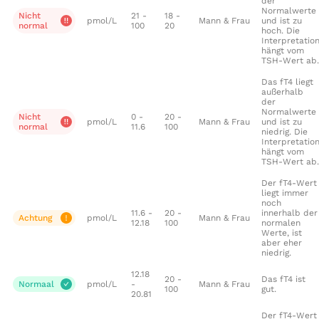
der
Normalwerte
Nicht
21 -
18 -
pmol/L
Mann & Frau
und ist zu
normal
100
20
hoch. Die
Interpretatio
hängt vom
TSH-Wert ab.
Das fT4 liegt
außerhalb
der
Normalwerte
Nicht
0 -
20 -
pmol/L
Mann & Frau
und ist zu
normal
11.6
100
niedrig. Die
Interpretatio
hängt vom
TSH-Wert ab.
Der fT4-Wert
liegt immer
noch
11.6 -
20 -
innerhalb der
Achtung
pmol/L
Mann & Frau
12.18
100
normalen
Werte, ist
aber eher
niedrig.
12.18
20 -
Das fT4 ist
Normaal
pmol/L
-
Mann & Frau
100
gut.
20.81
Der fT4-Wert