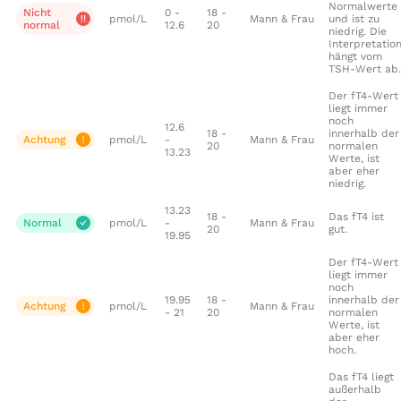
Normalwerte
Nicht
0 -
18 -
pmol/L
Mann & Frau
und ist zu
normal
12.6
20
niedrig. Die
Interpretatio
hängt vom
TSH-Wert ab.
Der fT4-Wert
liegt immer
noch
12.6
18 -
innerhalb der
Achtung
pmol/L
-
Mann & Frau
20
normalen
13.23
Werte, ist
aber eher
niedrig.
13.23
18 -
Das fT4 ist
Normal
pmol/L
-
Mann & Frau
20
gut.
19.95
Der fT4-Wert
liegt immer
noch
19.95
18 -
innerhalb der
Achtung
pmol/L
Mann & Frau
- 21
20
normalen
Werte, ist
aber eher
hoch.
Das fT4 liegt
außerhalb