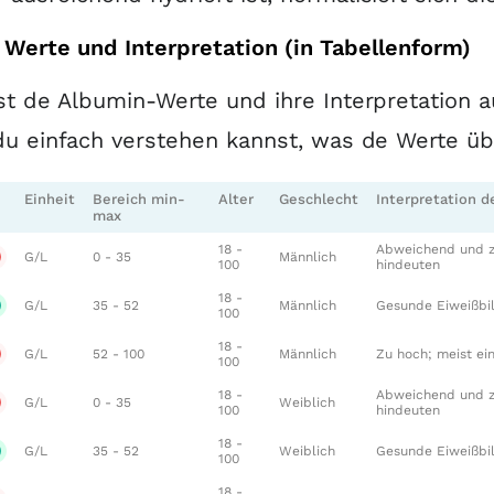
Werte und Interpretation (in Tabellenform)
t de Albumin-Werte und ihre Interpretation au
u einfach verstehen kannst, was de Werte üb
Einheit
Bereich min-
Alter
Geschlecht
Interpretation 
max
18 -
Abweichend und zu
G/L
0 - 35
Männlich
100
hindeuten
18 -
G/L
35 - 52
Männlich
Gesunde Eiweißbil
100
18 -
G/L
52 - 100
Männlich
Zu hoch; meist ein
100
18 -
Abweichend und zu
G/L
0 - 35
Weiblich
100
hindeuten
18 -
G/L
35 - 52
Weiblich
Gesunde Eiweißbil
100
18 -