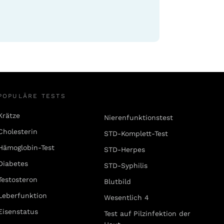
POPULÄRE TESTS
Krätze
Nierenfunktionstest
Cholesterin
STD-Komplett-Test
Hämoglobin-Test
STD-Herpes
Diabetes
STD-Syphilis
Testosteron
Blutbild
Leberfunktion
Wesentlich 4
Eisenstatus
Test auf Pilzinfektion der