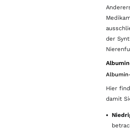
Anderers
Medikam
ausschli
der Synt
Nierenf
Albumin
Albumin
Hier fin
damit Si
Niedri
betrac