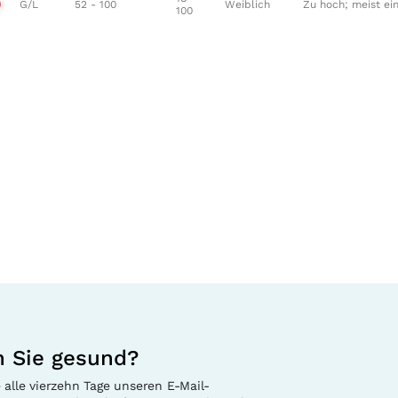
G/L
52 - 100
Weiblich
Zu hoch; meist ein
100
n Sie gesund?
 alle vierzehn Tage unseren E-Mail-