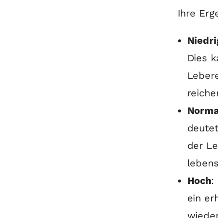
Ihre Erg
Niedri
Dies k
Leber
reiche
Norma
deutet
der Le
lebens
Hoch
:
ein er
wieder