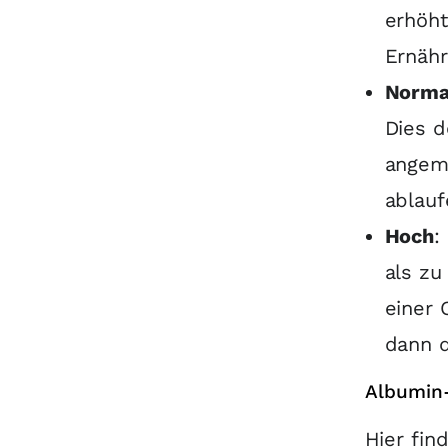
erhöht
Ernäh
Norma
Dies d
angeme
ablau
Hoch
:
als zu
einer 
dann d
Albumin-
Hier fin